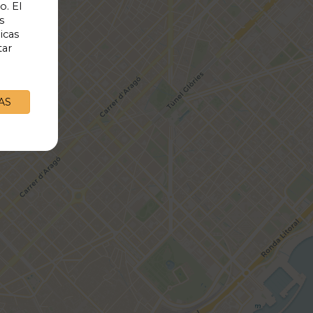
o. El
s
icas
11€
tar
AS