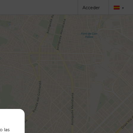
Acceder
▾
o las