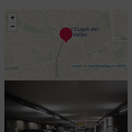
+
−
Leaflet
| ©
OpenStreetMap
©
CARTO
Previous
Nex