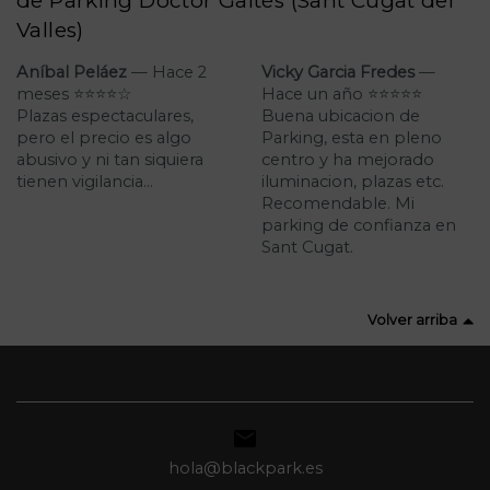
de Parking Doctor Galtés (Sant Cugat del
Valles)
Aníbal Peláez
— Hace 2
Vicky Garcia Fredes
—
meses ⭐⭐⭐⭐☆
Hace un año ⭐⭐⭐⭐⭐
Plazas espectaculares,
Buena ubicacion de
pero el precio es algo
Parking, esta en pleno
abusivo y ni tan siquiera
centro y ha mejorado
tienen vigilancia...
iluminacion, plazas etc.
Recomendable. Mi
parking de confianza en
Sant Cugat.
Volver arriba

hola@blackpark.es