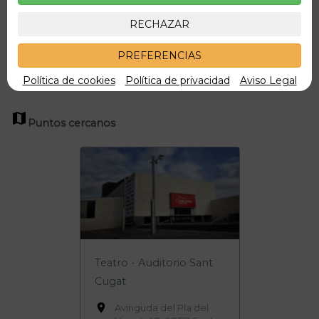
¡Consigue tu
parking en Sant Cugat
y disfruta de todas
RECHAZAR
las ventajas que te ofrece!
PREFERENCIAS
Política de cookies
Política de privacidad
Aviso Legal

Puntos cercanos
Teatro - Auditorio Sant
Cugat

Avinguda del Pla del