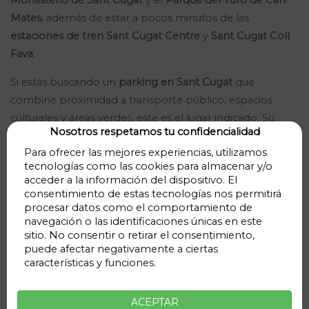
Mates
, además de estar a pocos minutos de las
estaciones de tren Sant Cugat Centre
y
Sant Cugat Coll
Fava
.
Si estás buscando un
parking en Sant Cugat
que
combine proximidad a transporte público, espacios
culturales y áreas verdes, este es el lugar indicado. Su
Nosotros respetamos tu confidencialidad
diseño moderno y sus amplias plazas de aparcamiento
Para ofrecer las mejores experiencias, utilizamos
están pensadas para ofrecerte una experiencia cómoda
tecnologías como las cookies para almacenar y/o
y eficiente al momento de
aparcar en Sant Cugat del
acceder a la información del dispositivo. El
Vallès
. Además, el área circundante cuenta con una
consentimiento de estas tecnologías nos permitirá
excelente oferta de comercios, restaurantes y servicios,
procesar datos como el comportamiento de
navegación o las identificaciones únicas en este
convirtiendo a este parking en un punto estratégico para
sitio. No consentir o retirar el consentimiento,
cualquier actividad.
puede afectar negativamente a ciertas
características y funciones.
No pierdas más el tiempo, el
Parking Doctor Galtés
te
garantiza una experiencia sin preocupaciones, no
ACEPTAR
importa si visitas la localidad por ocio o negocios.