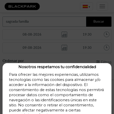
▾
Buscar
Ordenar por
Filtros
Nosotros respetamos tu confidencialidad
Distancia
Para ofrecer las mejores experiencias, utilizamos
tecnologías como las cookies para almacenar y/o
Parking Sagrada Familia
acceder a la información del dispositivo. El
consentimiento de estas tecnologías nos permitirá
procesar datos como el comportamiento de
Parkings a menos de 1 Km
navegación o las identificaciones únicas en este
sitio. No consentir o retirar el consentimiento,
puede afectar negativamente a ciertas
Parking Litvak – Sagrada Familia