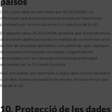
països
Com a part dels serveis oferts per BLACKPARK, La
informació que ens proporciones podria ser transmesa i
processat per tercers ubicats en un país fora de la UE.
En aquests casos, BLACKPARK garantirà que la transferència
de les teves dades personals es realitza de conformitat amb
les lleis de privacitat aplicables i, en particular, que s'apliquin
les mesures contractuals, tècniques i organitzatives
necessàries, com les clàusules contractuals estàndard
aprovades per la Comissió Europea.
Això pot passar, per exemple, si algun dels nostres servidors
o un dels nostres proveïdors de serveis, es troba en un país
fora de la UE.
10. Protecció de les dades