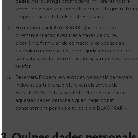
dades, màrqueting i promocions, millorar el nostre
servei i desenvolupar noves funcionalitats que millorin
l'experiència de tots els nostres usuaris.
En contactar amb BLACKPARK.
Quan contactes
directament amb nosaltres a través de correu
electrònic, formulari de contacte o xarxes socials ,
recopilem informació que ens ajuda a posar-nos en
contacte amb tu, com el teu nom, correu electrònic o
telèfon.
De tercers.
Podem rebre dades personals de tercers,
incloent partners que ofereixen els serveis de
BLACKPARK en la seva oferta. Només utilitzarem
aquestes dades personals quan hagis donat
consentiment per això a tercers o a BLACKPARK.
3. Quines dades personals