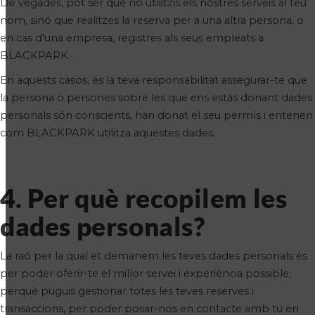
De vegades, pot ser que no utilitzis els nostres serveis al teu
nom, sinó que realitzes la reserva per a una altra persona, o
en cas d'una empresa, registres als seus empleats a
BLACKPARK.
En aquests casos, és la teva responsabilitat assegurar-te que
la persona o persones sobre les que ens estàs donant dades
personals són conscients, han donat el seu permís i entenen
com BLACKPARK utilitza aquestes dades.
4. Per què recopilem les
dades personals?
La raó per la qual et demanem les teves dades personals és
per poder oferir-te el millor servei i experiència possible,
perquè puguis gestionar totes les teves reserves i
transaccions, per poder posar-nos en contacte amb tu en