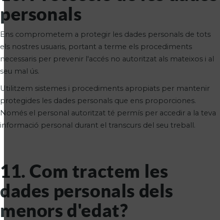
personals
Ens comprometem a protegir les dades personals de tots
els nostres usuaris, portant a terme els procediments
necessaris per prevenir l'accés no autoritzat als mateixos i al
seu mal ús.
Utilitzem sistemes i procediments apropiats per mantenir
protegides les dades personals que ens proporciones.
Només el personal autoritzat té permís per accedir a la teva
informació personal durant el transcurs del seu treball.
11. Com tractem les
dades personals dels
menors d'edat?