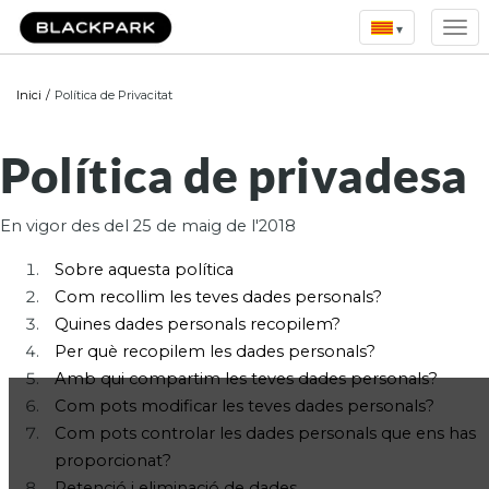
▾
Inici
/
Política de Privacitat
Política de privadesa
En vigor des del 25 de maig de l'2018
Sobre aquesta política
Com recollim les teves dades personals?
Quines dades personals recopilem?
Per què recopilem les dades personals?
Amb qui compartim les teves dades personals?
Com pots modificar les teves dades personals?
Com pots controlar les dades personals que ens has
proporcionat?
Retenció i eliminació de dades