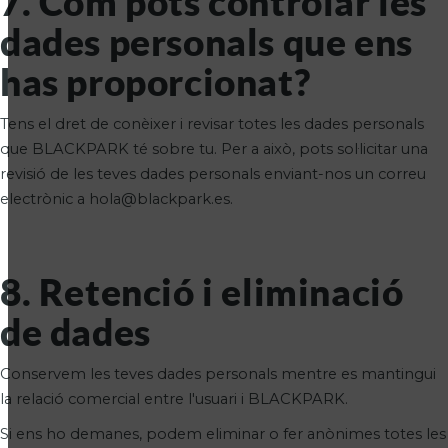
7. Com pots controlar les
dades personals que ens
has proporcionat?
Tens el dret de conèixer i revisar totes les dades personals
que BLACKPARK té sobre tu. Per a això, pots sol·licitar una
revisió de les teves dades personals enviant-nos un correu
electrònic a hola@blackpark.es.
8. Retenció i eliminació
de dades
Conservem les teves dades personals mentre es mantingui
la relació comercial entre l'usuari i BLACKPARK.
Si ens ho demanes, podem eliminar o fer anònimes totes les