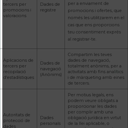
per a enviament de
tercers per
Dades de
promocions i
registre
promocions i ofertes, que
valoracions
només les utilitzarem en el
cas que ens proporcions
teu consentiment exprés
al registrar-te.
Compartim les teves
Aplicacions de
dades de navegació,
Dades de
tercers per
totalment anònims, per a
navegació
recopilació
activitats amb fins analítics
(Anònims)
d'estadístiques
i de màrqueting amb eines
de tercers.
Per motius legals, ens
podem veure obligats a
proporcionar les dades
per complir amb una
Autoritats de
Dades
obligació jurídica en virtut
protecció de
personals
de la llei aplicable, o
dades