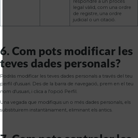
respondre a un procés
legal vàlid, com una ordre
de registre, una ordre
judicial o un citació.
6. Com pots modificar les
teves dades personals?
Podràs modificar les teves dades personals a través del teu
perfil d'usuari. Des de la barra de navegació, prem en el teu
nom d'usuari, i clica a l'opció Perfil.
Una vegada que modifiquis un o més dades personals, els
substituirem instantàniament, eliminant els antics.