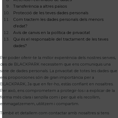
Transferència a altres països
Protecció de les teves dades personals
Com tractem les dades personals dels menors
d'edat?
Avís de canvis en la política de privacitat
Qui és el responsable del tractament de les teves
dades?
Per poder oferir-te la millor experiència dels nostres serveis,
des de BLACKPARK necessitem que ens comuniquis una
sèrie de dades personals. La privacitat de totes les dades que
ens proporciones són de gran importància per a
BLACKPARK, Ja que en fer-ho, estàs confiant en nosaltres.
Per això, ens comprometem a protegir-los i a explicar de la
forma més clara i senzilla com i per què els recollim,
emmagatzemem, utilitzem i compartim.
També et detallem com contactar amb nosaltres si tens