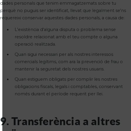
dades personals que tenim emmagatzemats sobre tu
perquè no puguis ser identificat, llevat que legalment se'ns
requereixi conservar aquestes dades personals, a causa de:
L'existència d'alguna disputa o problema sense
resoldre relacionat amb el teu compte o alguna
operació realitzada.
Quan sigui necessari per als nostres interessos
comercials legítims, com ara la prevenció de frau o
mantenir la seguretat dels nostres usuaris.
Quan estiguem obligats per complir les nostres
obligacions fiscals, legals i comptables, conservant
només durant el període requerit per llei.
9. Transferència a altres