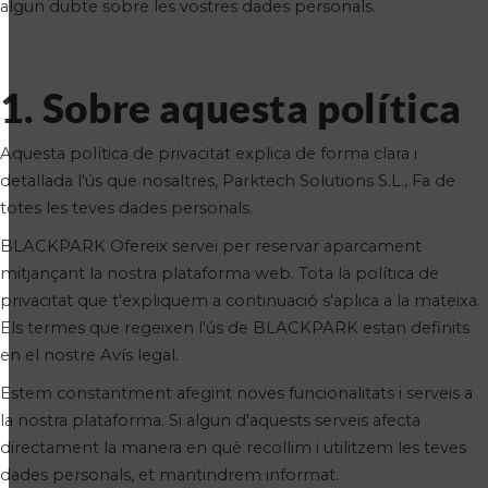
algun dubte sobre les vostres dades personals.
1. Sobre aquesta política
Aquesta política de privacitat explica de forma clara i
detallada l'ús que nosaltres, Parktech Solutions S.L., Fa de
totes les teves dades personals.
BLACKPARK Ofereix servei per reservar aparcament
mitjançant la nostra plataforma web. Tota la política de
privacitat que t'expliquem a continuació s'aplica a la mateixa.
Els termes que regeixen l'ús de BLACKPARK estan definits
en el nostre Avís legal.
Estem constantment afegint noves funcionalitats i serveis a
la nostra plataforma. Si algun d'aquests serveis afecta
directament la manera en què recollim i utilitzem les teves
dades personals, et mantindrem informat.