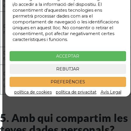
i/o accedir a la informació del dispositiu. El
contacte
els teus dubtes i incidències.
consentiment d'aquestes tecnologies ens
permetrà processar dades com ara el
Dades necessàries per a poder realitzar la
comportament de navegació o les identificacions
gestió d'una plaça d'aparcament, permetre
Dades de
úniques en aquest lloc. No consentir o retirar el
al pàrquing identificar-te, i poder contactar
reserva
consentiment, pot afectar negativament certes
amb tu en cas que sorgeixi qualsevol
característiques i funcions.
incidència.
Dades de
Dades obligatòries per poder realitzar les
ACCEPTAR
facturació
factures de les teves transaccions.
REBUTJAR
Poder investigar i analitzar el comportament
Dades de
de tots els nostres usuaris a la web, amb la
navegació
PREFERÈNCIES
finalitat de millorar l'experiència i
(Anònims)
desenvolupar noves funcionalitats i serveis.
política de cookies
política de privacitat
Avís Legal
5. Amb qui compartim les
teves dades personals?