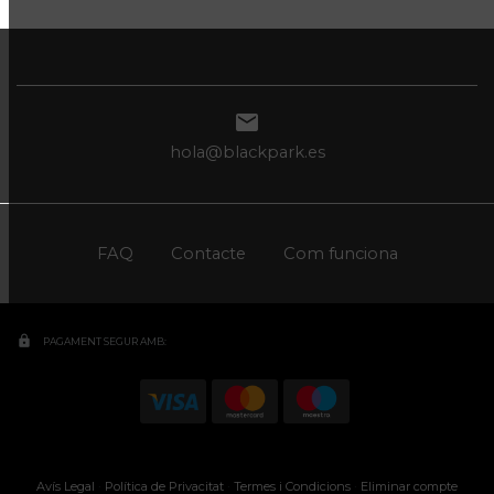

hola@blackpark.es
FAQ
Contacte
Com funciona
lock
PAGAMENT SEGUR AMB:
Avís Legal
·
Política de Privacitat
·
Termes i Condicions
·
Eliminar compte