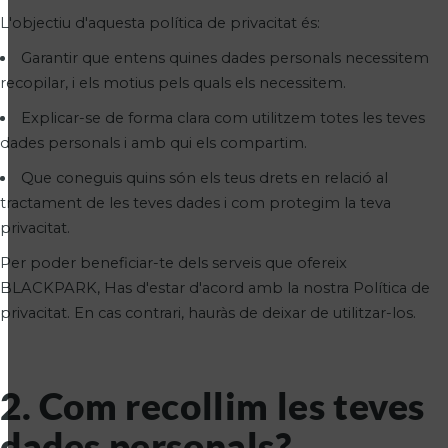
L'objectiu d'aquesta política de privacitat és:
Garantir que entens quines dades personals necessitem
recopilar, i els motius pels quals els necessitem.
Explicar-se de forma clara com utilitzem totes les teves
dades personals i amb qui els compartim.
Que coneguis quins són els teus drets en relació al
tractament de les teves dades i com protegim la teva
privacitat.
Per poder beneficiar-te dels serveis que ofereix
BLACKPARK, Has d'estar d'acord amb la nostra Política de
privacitat. En cas contrari, hauràs de deixar de utilitzar-los.
2. Com recollim les teves
dades personals?