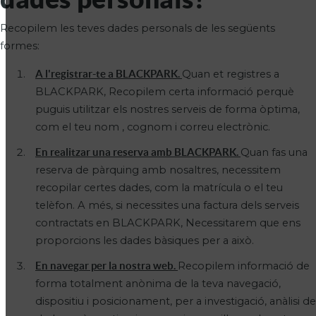
Recopilem les teves dades personals de les següents
formes:
A l'registrar-te a BLACKPARK.
Quan et registres a
BLACKPARK, Recopilem certa informació perquè
puguis utilitzar els nostres serveis de forma òptima,
com el teu nom , cognom i correu electrònic.
En realitzar una reserva amb BLACKPARK.
Quan fas una
reserva de pàrquing amb nosaltres, necessitem
recopilar certes dades, com la matrícula o el teu
telèfon. A més, si necessites una factura dels serveis
contractats en BLACKPARK, Necessitarem que ens
proporcions les dades bàsiques per a això.
En navegar per la nostra web.
Recopilem informació de
forma totalment anònima de la teva navegació,
dispositiu i posicionament, per a investigació, anàlisi de