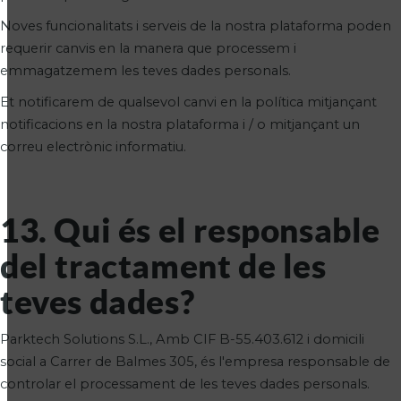
Noves funcionalitats i serveis de la nostra plataforma poden
requerir canvis en la manera que processem i
emmagatzemem les teves dades personals.
Et notificarem de qualsevol canvi en la política mitjançant
notificacions en la nostra plataforma i / o mitjançant un
correu electrònic informatiu.
13. Qui és el responsable
del tractament de les
teves dades?
Parktech Solutions S.L., Amb CIF B-55.403.612 i domicili
social a Carrer de Balmes 305, és l'empresa responsable de
controlar el processament de les teves dades personals.